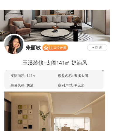
朱丽敏
+咨 询
主案设计师
玉溪装修-太阁141㎡ 奶油风
发表于
2025-07-16 15:28:55
红塔区
单元房
奶油风
141平
实际面积:
141㎡
楼盘名称:
玉溪太阁
朱丽敏
玉溪太阁
|
分类于
朱丽敏
装修风格:
奶油
案例户型:
单元房