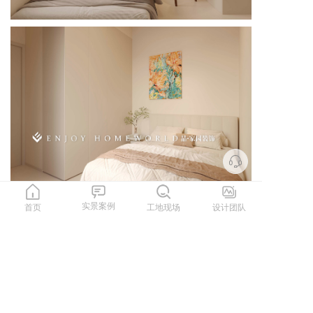
实景案例
首页
工地现场
设计团队
上一篇：玉溪装修-抚仙瑞园诧寂风175㎡
下一篇：玉溪装修-龙盛景苑75㎡原木风
更多案例>>