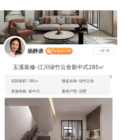
杨静凌
+咨 询
主案设计师
玉溪装修-江川绿竹云舍新中式285㎡
发表于
2026-01-09 15:02:45
江川区
绿竹云舍
新中式
285
实际面积:
285㎡
楼盘名称:
绿竹云舍
平
杨静凌
|
分类于
杨静凌
装修风格:
新中式
案例户型:
别墅